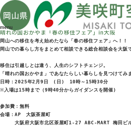
お知らせ
TOP
お知らせ
晴れの国おかやま「春の移住...
2025/01/08
menu
晴れの国おかやま「春の移住フェア」in大阪
岡山への移住を考え始めたなら「春の移住フェア」へ！！

移住は引越しとは違う、人生のシフトチェンジ。

「晴れの国おかやま」であなたらしい暮らしを見つけてみ
日時：2025年2月9日　(日)　10時～15時30分
※
入場は15時まで（9時40分からガイダンスを開催)
参加費：無料
会場：AP　大阪茶屋町
大阪府大阪市北区茶屋町1-27 ABC-MART 梅田ビル