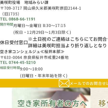
美咲町役場 地域みらい課
〒709-3717
岡山県久米郡美咲町原田2144-1
（旧1735）
TEL 0868-66-1191
開庁時間
月曜日～金曜日 8:30～17:15
(祝日・12月29日～1月3日除く)
※土日祝のご連絡はこちらにてお問合
休日受付窓口
詳細は美咲町担当より折り返しとなり
空き家コンシェルジュ
≪桜井本部≫
〒633-0064
奈良県桜井市戒重24番地
TEL 0744-45-5210
相談受付時間
9:00～18:00
(日曜日・年末年始を除く)
メールでのお問合せ