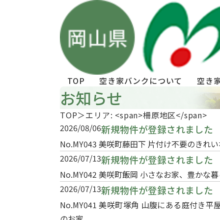
TOP
空き家バンクについて
空き
お知らせ
TOP
エリア: <span>柵原地区</span>
2026/08/06
新規物件が登録されました
No.MY043 美咲町藤田下 片付け不要のきれ
2026/07/13
新規物件が登録されました
No.MY042 美咲町飯岡 小さなお家、豊かな
2026/07/13
新規物件が登録されました
No.MY041 美咲町塚角 山腹にある庭付き平
のお家