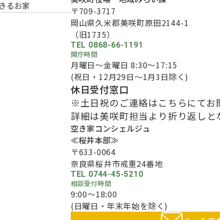
できるお家
〒709-3717
岡山県久米郡美咲町原田2144-1
（旧1735）
TEL 0868-66-1191
開庁時間
月曜日～金曜日 8:30～17:15
(祝日・12月29日～1月3日除く)
休日受付窓口
※土日祝のご連絡はこちらにてお
詳細は美咲町担当より折り返しと
空き家コンシェルジュ
≪桜井本部≫
〒633-0064
奈良県桜井市戒重24番地
TEL 0744-45-5210
相談受付時間
9:00～18:00
(日曜日・年末年始を除く)