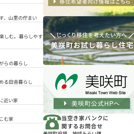
く残す、山里の佇まい
庭で楽しむ。暮らしやす
ながらの暮らし
に始める田舎暮らし
で、自然に近い家
当空き家バンクに
けこむ家
関するお問合せ
美咲町役場 地域みらい課