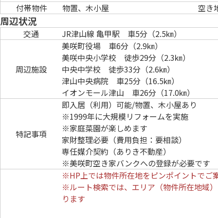
付帯物件
物置、木小屋
空き
周辺状況
交通
JR津山線 亀甲駅 車5分（2.5㎞）
美咲町役場 車6分（2.9㎞）
美咲中央小学校 徒歩29分（2.3㎞）
周辺施設
中央中学校 徒歩33分（2.6㎞）
津山中央病院 車25分（16.5㎞）
イオンモール津山 車26分（17.0㎞）
即入居（利用）可能/物置、木小屋あり
※1999年に大規模リフォームを実施
※家庭菜園が楽しめます
特記事項
家財整理必要（費用負担：要相談）
専任媒介契約（ありき不動産）
※美咲町空き家バンクへの登録が必要です
※HP上では物件所在地をピンポイントでご
※ルート検索では、エリア（物件所在地域）
ります