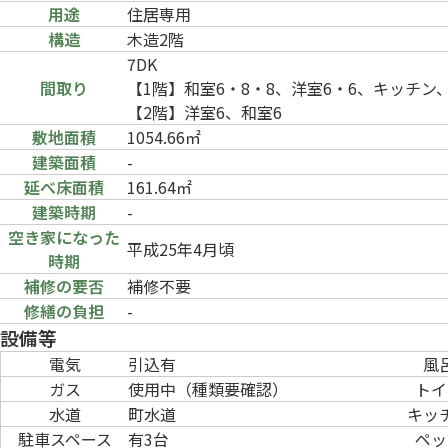
用途
住居専用
構造
木造2階
7DK
間取り
【1階】和室6・8・8、洋室6・6、キッチ
【2階】洋室6、和室6
敷地面積
1054.66㎡
建築面積
-
延べ床面積
161.64㎡
建築時期
-
空き家になった
平成25年4月頃
時期
補修の要否
補修不要
修繕の負担
-
設備等
電気
引込有
風
ガス
使用中（種類要確認）
トイ
水道
町水道
キッ
駐車スペース
有3台
ペッ