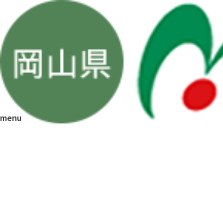
空き家バンク
TOP
空き家バンク
MC002
大規模リフォーム実施済み住宅
学校近く
山ぐらし
受付中
(2km以内)
賃貸
-
売買
1180万円
所在
menu